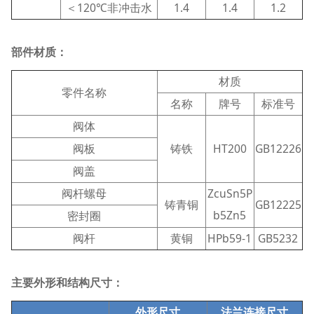
＜120℃非冲击水
1.4
1.4
1.2
部件材质：
材质
零件名称
名称
牌号
标准号
阀体
阀板
铸铁
HT200
GB12226
阀盖
阀杆螺母
ZcuSn5P
铸青铜
GB12225
b5Zn5
密封圈
阀杆
黄铜
HPb59-1
GB5232
主要外形和结构尺寸：
外形尺寸
法兰连接尺寸