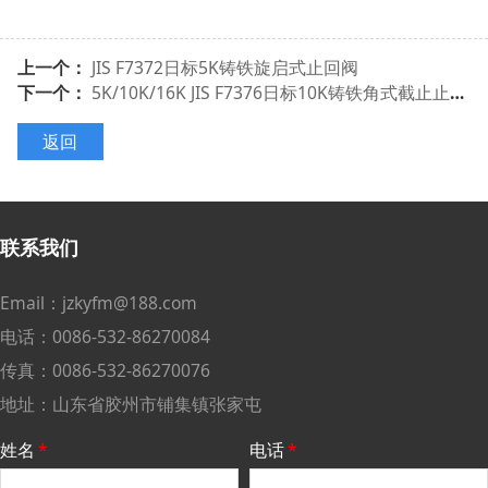
上一个：
JIS F7372日标5K铸铁旋启式止回阀
下一个：
5K/10K/16K JIS F7376日标10K铸铁角式截止止回阀（JISF7354/7376/7378）
返回
联系我们
Email：jzkyfm@188.com
电话：0086-532-86270084
传真：0086-532-86270076
地址：山东省胶州市铺集镇张家屯
姓名
*
电话
*